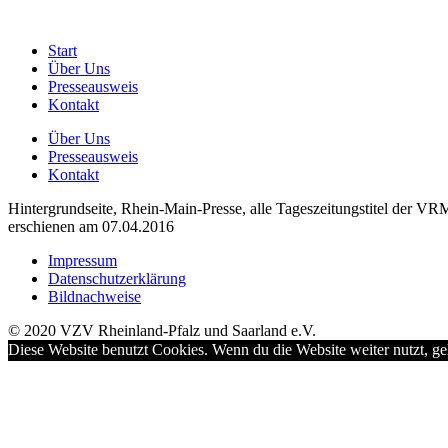
Start
Über Uns
Presseausweis
Kontakt
Über Uns
Presseausweis
Kontakt
Hintergrundseite, Rhein-Main-Presse, alle Tageszeitungstitel der VR
erschienen am 07.04.2016
Impressum
Datenschutzerklärung
Bildnachweise
© 2020 VZV Rheinland-Pfalz und Saarland e.V.
Diese Website benutzt Cookies. Wenn du die Website weiter nutzt, g